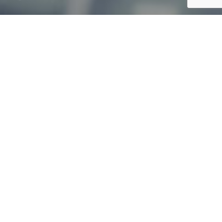
1
7
M
a
y
,
2
0
2
1
Y
o
u
o
w
n
a
b
u
s
i
n
e
s
s
,
b
u
t
d
o
y
o
u
o
w
n
a
b
r
a
n
d
?